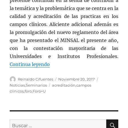
pretende continuar en la senda de contribuir a
la temática y la problemática que se centra en la
calidad y acreditación de las practicas en los
campos clínicos. Aliciente adicional además es
la promulgación del nuevo reglamento del área
que ha presentado el MINSAL el presente año,
con la contestación mayoritaria de las
Universidades e Institutos Profesionales.
“RAUI América y la Universidad Adv
Continua leyendo
Autor
Publicado
Categorías
Reinaldo Cifuentes
Noviembre 20, 2017
el
Etiquetas
Noticias
,
Seminarios
acreditación
,
campos
clínicos
,
foro
,
Foro+U
BÚ
Buscar