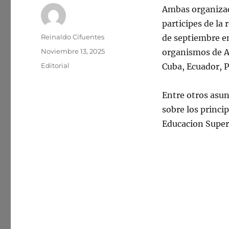
Ambas organizac
participes de la
Autor
Reinaldo Cifuentes
de septiembre en
Publicado
Noviembre 13, 2025
organismos de A
el
Categorías
Editorial
Cuba, Ecuador, P
Entre otros asun
sobre los princip
Educacion Superi