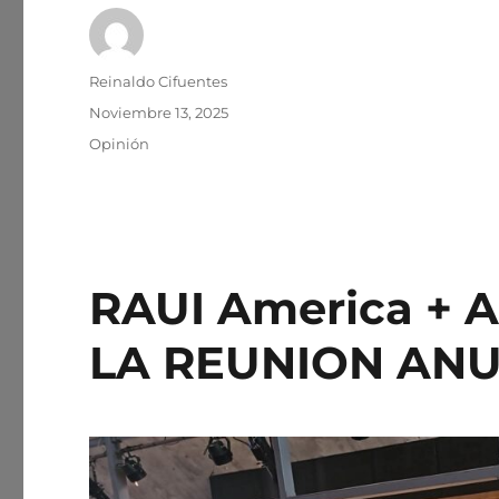
Autor
Reinaldo Cifuentes
Publicado
Noviembre 13, 2025
el
Categorías
Opinión
RAUI America + 
LA REUNION ANU