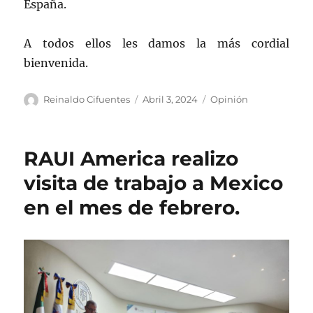
España.
A todos ellos les damos la más cordial
bienvenida.
Autor
Publicado
Categorías
Reinaldo Cifuentes
Abril 3, 2024
Opinión
el
RAUI America realizo
visita de trabajo a Mexico
en el mes de febrero.